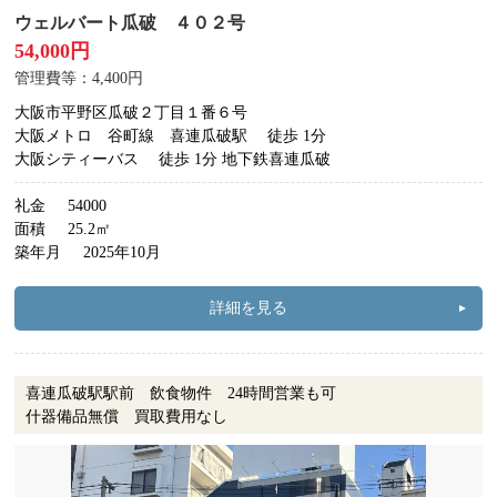
ウェルバート瓜破 ４０２号
54,000円
管理費等：4,400円
大阪市平野区瓜破２丁目１番６号
大阪メトロ 谷町線 喜連瓜破駅
徒歩 1分
大阪シティーバス
徒歩 1分 地下鉄喜連瓜破
礼金
54000
面積
25.2㎡
築年月
2025年10月
詳細を見る
喜連瓜破駅駅前 飲食物件 24時間営業も可
什器備品無償 買取費用なし