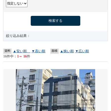
絞り込み結果：
賃料
面積
▲安い順
▼高い順
▲狭い順
▼広い順
16件中：
1～ 16
件