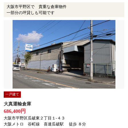
大阪市平野区で 貴重な倉庫物件
一部分の坪貸しも可能です
一戸建て
大真運輸倉庫
686,400円
大阪市平野区瓜破東２丁目１-４３
大阪メトロ 谷町線 喜連瓜破駅
徒歩 ８分