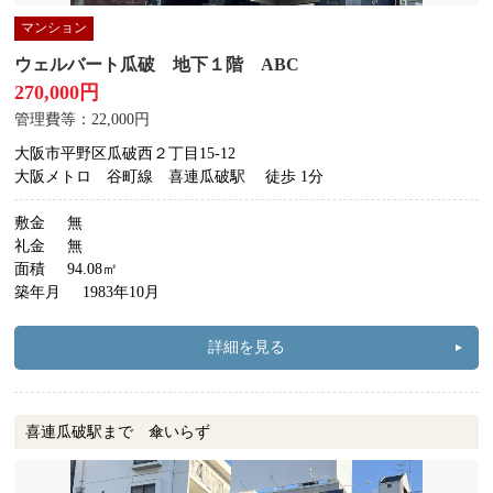
マンション
ウェルバート瓜破 地下１階 ABC
270,000円
管理費等：22,000円
大阪市平野区瓜破西２丁目15-12
大阪メトロ 谷町線 喜連瓜破駅
徒歩 1分
敷金
無
礼金
無
面積
94.08㎡
築年月
1983年10月
詳細を見る
喜連瓜破駅まで 傘いらず