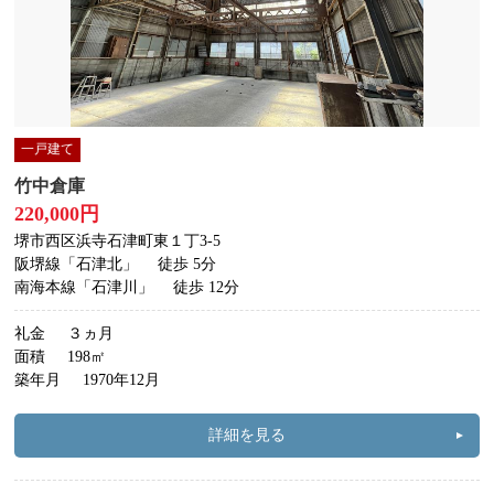
一戸建て
竹中倉庫
220,000円
堺市西区浜寺石津町東１丁3-5
阪堺線「石津北」
徒歩 5分
南海本線「石津川」
徒歩 12分
礼金
３ヵ月
面積
198㎡
築年月
1970年12月
詳細を見る