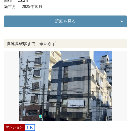
面積
25.2㎡
築年月
2025年10月
詳細を見る
喜連瓜破駅まで 傘いらず
マンション
1 K