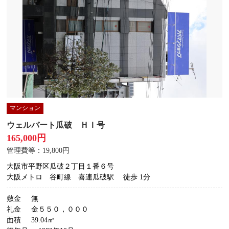
マンション
ウェルバート瓜破 ＨＩ号
165,000円
管理費等：19,800円
大阪市平野区瓜破２丁目１番６号
大阪メトロ 谷町線 喜連瓜破駅
徒歩 1分
敷金
無
礼金
金５５０，０００
面積
39.04㎡