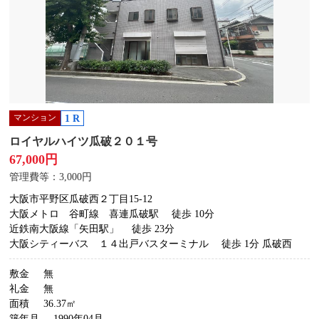
マンション
1 R
ロイヤルハイツ瓜破２０１号
67,000円
管理費等：3,000円
大阪市平野区瓜破西２丁目15-12
大阪メトロ 谷町線 喜連瓜破駅
徒歩 10分
近鉄南大阪線「矢田駅」
徒歩 23分
大阪シティーバス １４出戸バスターミナル
徒歩 1分 瓜破西
敷金
無
礼金
無
面積
36.37㎡
築年月
1990年04月