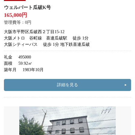
ウェルバート瓜破K号
165,000円
管理費等：0円
大阪市平野区瓜破西２丁目15-12
大阪メトロ 谷町線 喜連瓜破駅
徒歩 1分
大阪シティーバス
徒歩 1分 地下鉄喜連瓜破
礼金
495000
面積
59.92㎡
築年月
1983年10月
詳細を見る