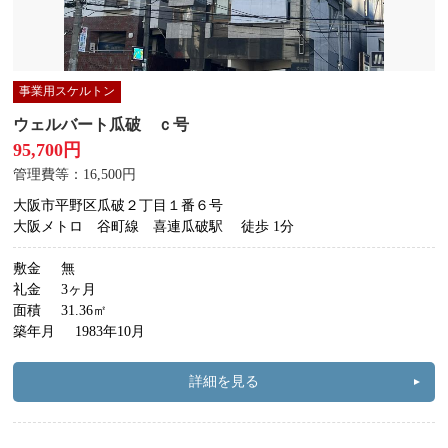
事業用スケルトン
ウェルバート瓜破 ｃ号
95,700円
管理費等：16,500円
大阪市平野区瓜破２丁目１番６号
大阪メトロ 谷町線 喜連瓜破駅
徒歩 1分
敷金
無
礼金
3ヶ月
面積
31.36㎡
築年月
1983年10月
詳細を見る