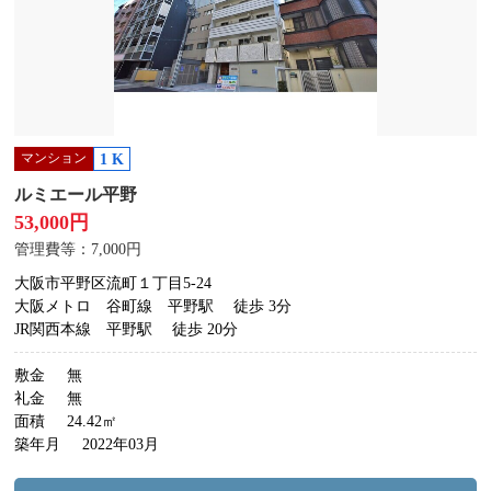
マンション
1 K
ルミエール平野
53,000円
管理費等：7,000円
大阪市平野区流町１丁目5-24
大阪メトロ 谷町線 平野駅
徒歩 3分
JR関西本線 平野駅
徒歩 20分
敷金
無
礼金
無
面積
24.42㎡
築年月
2022年03月