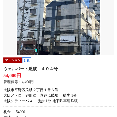
マンション
1 K
ウェルバート瓜破 ４０４号
54,000円
管理費等：4,400円
大阪市平野区瓜破２丁目１番６号
大阪メトロ 谷町線 喜連瓜破駅
徒歩 1分
大阪シティーバス
徒歩 1分 地下鉄喜連瓜破
礼金
54000