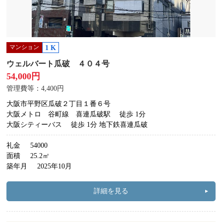
マンション
1 K
ウェルバート瓜破 ４０４号
54,000円
管理費等：4,400円
大阪市平野区瓜破２丁目１番６号
大阪メトロ 谷町線 喜連瓜破駅
徒歩 1分
大阪シティーバス
徒歩 1分 地下鉄喜連瓜破
礼金
54000
面積
25.2㎡
築年月
2025年10月
詳細を見る