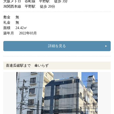
大阪メトロ 谷町線 平野駅
徒歩 3分
JR関西本線 平野駅
徒歩 20分
敷金
無
礼金
無
面積
24.42㎡
築年月
2022年03月
詳細を見る
喜連瓜破駅まで 傘いらず