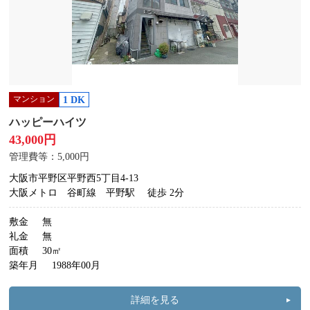
マンション
1 DK
ハッピーハイツ
43,000円
管理費等：5,000円
大阪市平野区平野西5丁目4-13
大阪メトロ 谷町線 平野駅
徒歩 2分
敷金
無
礼金
無
面積
30㎡
築年月
1988年00月
詳細を見る