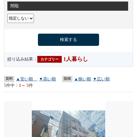
間取
1人暮らし
絞り込み結果：
カテゴリー
賃料
面積
▲安い順
▼高い順
▲狭い順
▼広い順
5件中：
1～ 5
件