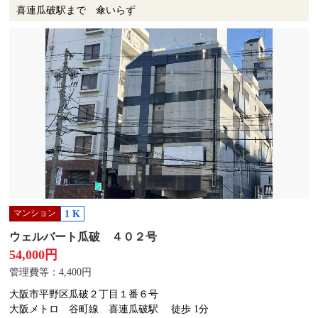
喜連瓜破駅まで 傘いらず
マンション
1 K
ウェルバート瓜破 ４０２号
54,000円
管理費等：4,400円
大阪市平野区瓜破２丁目１番６号
大阪メトロ 谷町線 喜連瓜破駅
徒歩 1分