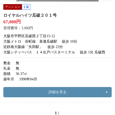
マンション
1 R
ロイヤルハイツ瓜破２０１号
67,000円
管理費等：3,000円
大阪市平野区瓜破西２丁目15-12
大阪メトロ 谷町線 喜連瓜破駅
徒歩 10分
近鉄南大阪線「矢田駅」
徒歩 23分
大阪シティーバス １４出戸バスターミナル
徒歩 1分 瓜破西
敷金
無
礼金
無
面積
36.37㎡
築年月
1990年04月
詳細を見る
1
｜